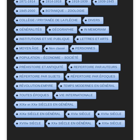
1871-1914
1914-1918
1918-1939
1939-1945
1945-2000
BOTANIQUE – ZOOLOGIE
COLLÈGE / PRYTANÉE DE LA FLÈCHE
DIVERS
GÉNÉRALITÉS
GÉOGRAPHIE
IN MEMORIAM
INSTITUTIONS ET VIE PUBLIQUE
LETTRES ET ARTS
MOYEN ÂGE
Non classé
PERSONNES
POPULATION – ÉCONOMIE – SOCIÉTÉ
PRÉHISTOIRE ET ANTIQUITÉ
REPERTOIRE PAR AUTEURS
RÉPERTOIRE PAR SUJETS
RÉPERTOIRE PAR ÉPOQUES
RÉVOLUTION-EMPIRE
TEMPS MODERNES EN GÉNÉRAL
TOUTES ÉPOQUES
VIE INTERNATIONALE
XIXe et XXe SIÈCLES EN GÉNÉRAL
XIXe SIÈCLE EN GÉNÉRAL
XVIe SIÈCLE
XVIIe SIÈCLE
XVIIIe SIÈCLE
XXe SIÈCLE EN GÉNÉRAL
XXIe SIÈCLE