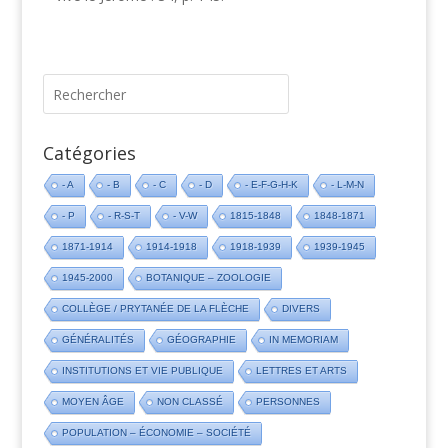
Catégories
- A
- B
- C
- D
- E-F-G-H-K
- L-M-N
- P
- R-S-T
- V-W
1815-1848
1848-1871
1871-1914
1914-1918
1918-1939
1939-1945
1945-2000
BOTANIQUE – ZOOLOGIE
COLLÈGE / PRYTANÉE DE LA FLÈCHE
DIVERS
GÉNÉRALITÉS
GÉOGRAPHIE
IN MEMORIAM
INSTITUTIONS ET VIE PUBLIQUE
LETTRES ET ARTS
MOYEN ÂGE
NON CLASSÉ
PERSONNES
POPULATION – ÉCONOMIE – SOCIÉTÉ