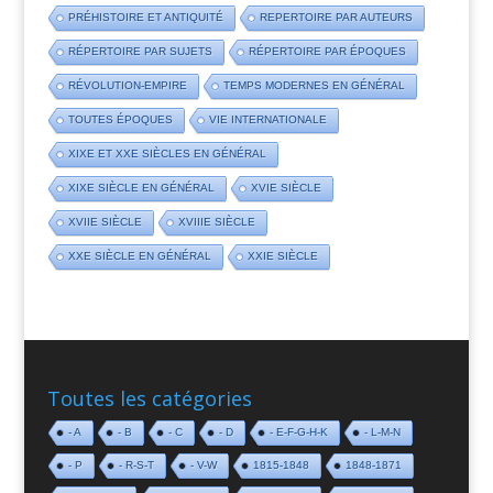
PRÉHISTOIRE ET ANTIQUITÉ
REPERTOIRE PAR AUTEURS
RÉPERTOIRE PAR SUJETS
RÉPERTOIRE PAR ÉPOQUES
RÉVOLUTION-EMPIRE
TEMPS MODERNES EN GÉNÉRAL
TOUTES ÉPOQUES
VIE INTERNATIONALE
XIXE ET XXE SIÈCLES EN GÉNÉRAL
XIXE SIÈCLE EN GÉNÉRAL
XVIE SIÈCLE
XVIIE SIÈCLE
XVIIIE SIÈCLE
XXE SIÈCLE EN GÉNÉRAL
XXIE SIÈCLE
Toutes les catégories
- A
- B
- C
- D
- E-F-G-H-K
- L-M-N
- P
- R-S-T
- V-W
1815-1848
1848-1871