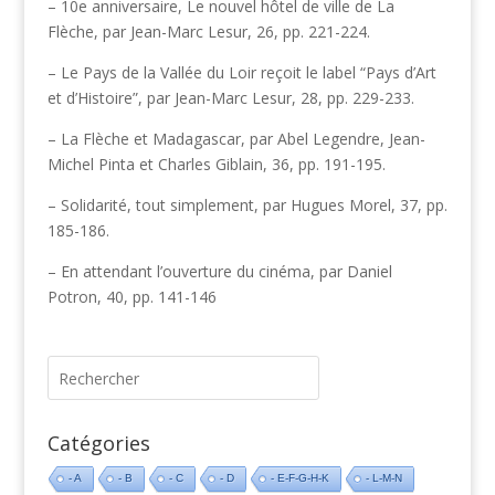
– 10e anniversaire, Le nouvel hôtel de ville de La
Flèche, par Jean-Marc Lesur, 26, pp. 221-224.
– Le Pays de la Vallée du Loir reçoit le label “Pays d’Art
et d’Histoire”, par Jean-Marc Lesur, 28, pp. 229-233.
– La Flèche et Madagascar, par Abel Legendre, Jean-
Michel Pinta et Charles Giblain, 36, pp. 191-195.
– Solidarité, tout simplement, par Hugues Morel, 37, pp.
185-186.
– En attendant l’ouverture du cinéma, par Daniel
Potron, 40, pp. 141-146
Catégories
- A
- B
- C
- D
- E-F-G-H-K
- L-M-N