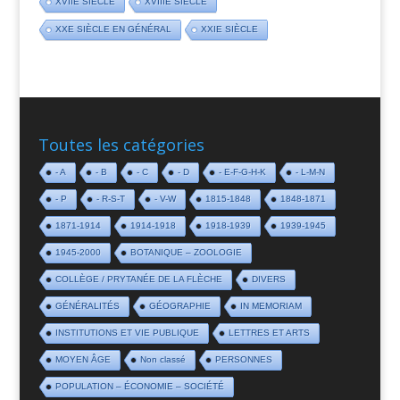
XVIIE SIÈCLE
XVIIIE SIÈCLE
XXE SIÈCLE EN GÉNÉRAL
XXIE SIÈCLE
Toutes les catégories
- A
- B
- C
- D
- E-F-G-H-K
- L-M-N
- P
- R-S-T
- V-W
1815-1848
1848-1871
1871-1914
1914-1918
1918-1939
1939-1945
1945-2000
BOTANIQUE – ZOOLOGIE
COLLÈGE / PRYTANÉE DE LA FLÈCHE
DIVERS
GÉNÉRALITÉS
GÉOGRAPHIE
IN MEMORIAM
INSTITUTIONS ET VIE PUBLIQUE
LETTRES ET ARTS
MOYEN ÂGE
Non classé
PERSONNES
POPULATION – ÉCONOMIE – SOCIÉTÉ