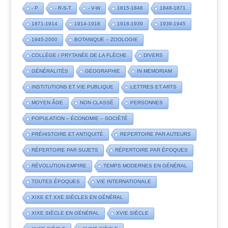
- P
- R-S-T
- V-W
1815-1848
1848-1871
1871-1914
1914-1918
1918-1939
1939-1945
1945-2000
BOTANIQUE – ZOOLOGIE
COLLÈGE / PRYTANÉE DE LA FLÈCHE
DIVERS
GÉNÉRALITÉS
GÉOGRAPHIE
IN MEMORIAM
INSTITUTIONS ET VIE PUBLIQUE
LETTRES ET ARTS
MOYEN ÂGE
NON CLASSÉ
PERSONNES
POPULATION – ÉCONOMIE – SOCIÉTÉ
PRÉHISTOIRE ET ANTIQUITÉ
REPERTOIRE PAR AUTEURS
RÉPERTOIRE PAR SUJETS
RÉPERTOIRE PAR ÉPOQUES
RÉVOLUTION-EMPIRE
TEMPS MODERNES EN GÉNÉRAL
TOUTES ÉPOQUES
VIE INTERNATIONALE
XIXE ET XXE SIÈCLES EN GÉNÉRAL
XIXE SIÈCLE EN GÉNÉRAL
XVIE SIÈCLE