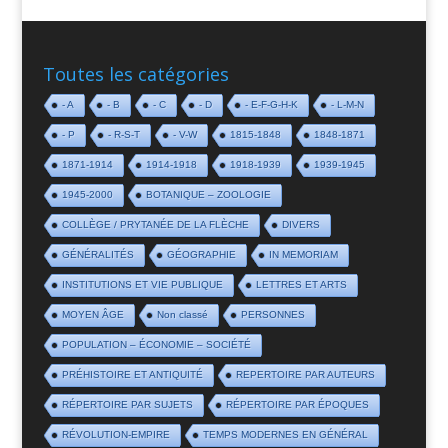
Toutes les catégories
- A
- B
- C
- D
- E-F-G-H-K
- L-M-N
- P
- R-S-T
- V-W
1815-1848
1848-1871
1871-1914
1914-1918
1918-1939
1939-1945
1945-2000
BOTANIQUE – ZOOLOGIE
COLLÈGE / PRYTANÉE DE LA FLÈCHE
DIVERS
GÉNÉRALITÉS
GÉOGRAPHIE
IN MEMORIAM
INSTITUTIONS ET VIE PUBLIQUE
LETTRES ET ARTS
MOYEN ÂGE
Non classé
PERSONNES
POPULATION – ÉCONOMIE – SOCIÉTÉ
PRÉHISTOIRE ET ANTIQUITÉ
REPERTOIRE PAR AUTEURS
RÉPERTOIRE PAR SUJETS
RÉPERTOIRE PAR ÉPOQUES
RÉVOLUTION-EMPIRE
TEMPS MODERNES EN GÉNÉRAL