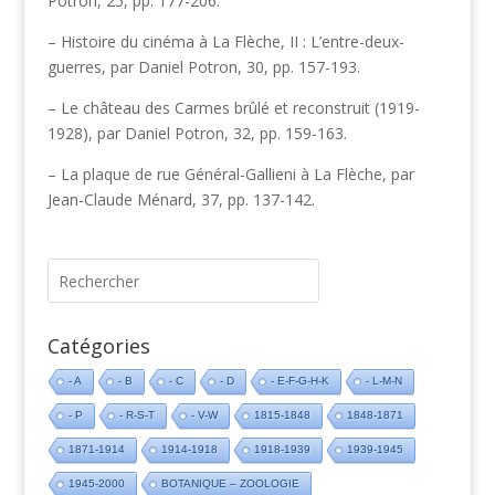
Potron, 25, pp. 177-206.
– Histoire du cinéma à La Flèche, II : L’entre-deux-
guerres, par Daniel Potron, 30, pp. 157-193.
– Le château des Carmes brûlé et reconstruit (1919-
1928), par Daniel Potron, 32, pp. 159-163.
– La plaque de rue Général-Gallieni à La Flèche, par
Jean-Claude Ménard, 37, pp. 137-142.
Catégories
- A
- B
- C
- D
- E-F-G-H-K
- L-M-N
- P
- R-S-T
- V-W
1815-1848
1848-1871
1871-1914
1914-1918
1918-1939
1939-1945
1945-2000
BOTANIQUE – ZOOLOGIE