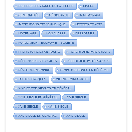
COLLÈGE / PRYTANÉE DE LA FLÈCHE
DIVERS
GÉNÉRALITÉS
GÉOGRAPHIE
IN MEMORIAM
INSTITUTIONS ET VIE PUBLIQUE
LETTRES ET ARTS
MOYEN ÂGE
NON CLASSÉ
PERSONNES
POPULATION – ÉCONOMIE – SOCIÉTÉ
PRÉHISTOIRE ET ANTIQUITÉ
REPERTOIRE PAR AUTEURS
RÉPERTOIRE PAR SUJETS
RÉPERTOIRE PAR ÉPOQUES
RÉVOLUTION-EMPIRE
TEMPS MODERNES EN GÉNÉRAL
TOUTES ÉPOQUES
VIE INTERNATIONALE
XIXE ET XXE SIÈCLES EN GÉNÉRAL
XIXE SIÈCLE EN GÉNÉRAL
XVIE SIÈCLE
XVIIE SIÈCLE
XVIIIE SIÈCLE
XXE SIÈCLE EN GÉNÉRAL
XXIE SIÈCLE