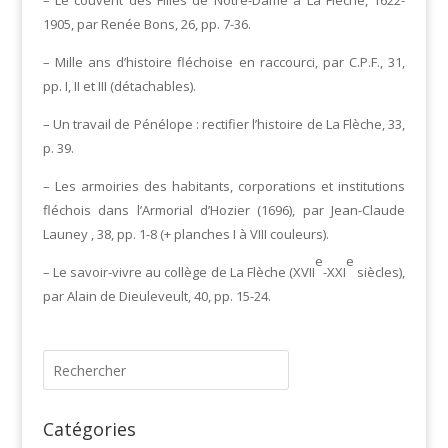
– Le couvent des Filles de Notre-Dame à La Flèche, 1622-
1905, par Renée Bons, 26, pp. 7-36.
– Mille ans d’histoire fléchoise en raccourci, par C.P.F., 31,
pp. I, II et III (détachables).
– Un travail de Pénélope : rectifier l’histoire de La Flèche, 33,
p. 39.
– Les armoiries des habitants, corporations et institutions
fléchois dans l’Armorial d’Hozier (1696), par Jean-Claude
Launey , 38, pp. 1-8 (+ planches I à VIII couleurs).
e
e
– Le savoir-vivre au collège de La Flèche (XVII
-XXI
siècles),
par Alain de Dieuleveult, 40, pp. 15-24.
Catégories