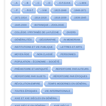
- A
- B
- C
- D
- E-F-G-H-K
- L-M-N
- P
- R-S-T
- V-W
1815-1848
1848-1871
1871-1914
1914-1918
1918-1939
1939-1945
1945-2000
BOTANIQUE – ZOOLOGIE
COLLÈGE / PRYTANÉE DE LA FLÈCHE
DIVERS
GÉNÉRALITÉS
GÉOGRAPHIE
IN MEMORIAM
INSTITUTIONS ET VIE PUBLIQUE
LETTRES ET ARTS
MOYEN ÂGE
NON CLASSÉ
PERSONNES
POPULATION – ÉCONOMIE – SOCIÉTÉ
PRÉHISTOIRE ET ANTIQUITÉ
REPERTOIRE PAR AUTEURS
RÉPERTOIRE PAR SUJETS
RÉPERTOIRE PAR ÉPOQUES
RÉVOLUTION-EMPIRE
TEMPS MODERNES EN GÉNÉRAL
TOUTES ÉPOQUES
VIE INTERNATIONALE
XIXE ET XXE SIÈCLES EN GÉNÉRAL
XIXE SIÈCLE EN GÉNÉRAL
XVIE SIÈCLE