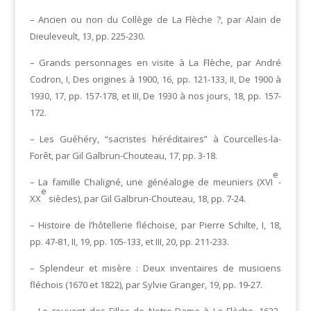
– Ancien ou non du Collège de La Flèche ?, par Alain de
Dieuleveult, 13, pp. 225-230.
– Grands personnages en visite à La Flèche, par André
Codron, I, Des origines à 1900, 16, pp. 121-133, II, De 1900 à
1930, 17, pp. 157-178, et III, De 1930 à nos jours, 18, pp. 157-
172.
– Les Guéhéry, “sacristes héréditaires” à Courcelles-la-
Forêt, par Gil Galbrun-Chouteau, 17, pp. 3-18.
e
– La famille Chaligné, une généalogie de meuniers (XVI
-
e
XX
siècles), par Gil Galbrun-Chouteau, 18, pp. 7-24.
– Histoire de l’hôtellerie fléchoise, par Pierre Schilte, I, 18,
pp. 47-81, II, 19, pp. 105-133, et III, 20, pp. 211-233.
– Splendeur et misère : Deux inventaires de musiciens
fléchois (1670 et 1822), par Sylvie Granger, 19, pp. 19-27.