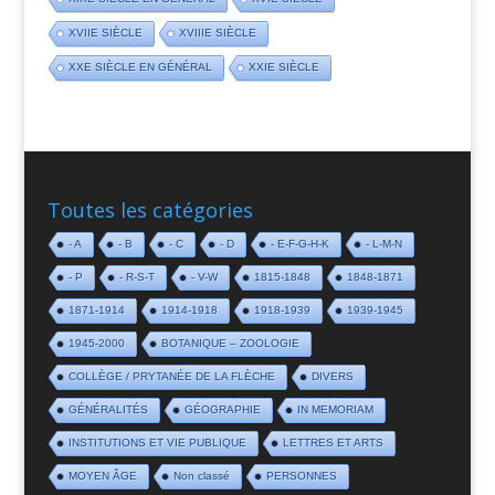
XVIIE SIÈCLE
XVIIIE SIÈCLE
XXE SIÈCLE EN GÉNÉRAL
XXIE SIÈCLE
Toutes les catégories
- A
- B
- C
- D
- E-F-G-H-K
- L-M-N
- P
- R-S-T
- V-W
1815-1848
1848-1871
1871-1914
1914-1918
1918-1939
1939-1945
1945-2000
BOTANIQUE – ZOOLOGIE
COLLÈGE / PRYTANÉE DE LA FLÈCHE
DIVERS
GÉNÉRALITÉS
GÉOGRAPHIE
IN MEMORIAM
INSTITUTIONS ET VIE PUBLIQUE
LETTRES ET ARTS
MOYEN ÂGE
Non classé
PERSONNES