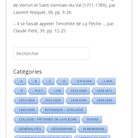
de Verron et Saint-Germain-du-Val (1711-1789), par
Laurent Waquet, 38, pp. 9-26.
– Il se faisait appeler Timothée de La Flèche…, par
Claude Petit, 39, pp. 12-25.
Catégories
- A
- B
- C
- D
- E-F-G-H-K
- L-M-N
- P
- R-S-T
- V-W
1815-1848
1848-1871
1871-1914
1914-1918
1918-1939
1939-1945
1945-2000
BOTANIQUE – ZOOLOGIE
COLLÈGE / PRYTANÉE DE LA FLÈCHE
DIVERS
GÉNÉRALITÉS
GÉOGRAPHIE
IN MEMORIAM