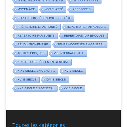
INSTITUTIONS ET VIE PUBLIQUE
LETTRES ET ARTS
MOYEN ÂGE
NON CLASSÉ
PERSONNES
POPULATION – ÉCONOMIE – SOCIÉTÉ
PRÉHISTOIRE ET ANTIQUITÉ
REPERTOIRE PAR AUTEURS
RÉPERTOIRE PAR SUJETS
RÉPERTOIRE PAR ÉPOQUES
RÉVOLUTION-EMPIRE
TEMPS MODERNES EN GÉNÉRAL
TOUTES ÉPOQUES
VIE INTERNATIONALE
XIXE ET XXE SIÈCLES EN GÉNÉRAL
XIXE SIÈCLE EN GÉNÉRAL
XVIE SIÈCLE
XVIIE SIÈCLE
XVIIIE SIÈCLE
XXE SIÈCLE EN GÉNÉRAL
XXIE SIÈCLE
Toutes les catégories