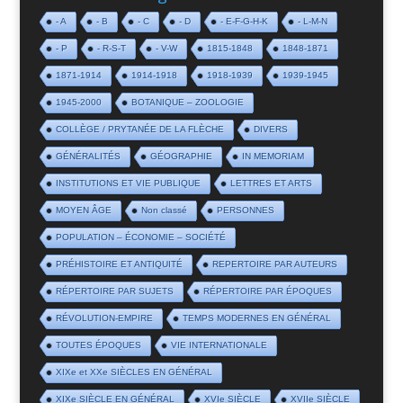
- A
- B
- C
- D
- E-F-G-H-K
- L-M-N
- P
- R-S-T
- V-W
1815-1848
1848-1871
1871-1914
1914-1918
1918-1939
1939-1945
1945-2000
BOTANIQUE – ZOOLOGIE
COLLÈGE / PRYTANÉE DE LA FLÈCHE
DIVERS
GÉNÉRALITÉS
GÉOGRAPHIE
IN MEMORIAM
INSTITUTIONS ET VIE PUBLIQUE
LETTRES ET ARTS
MOYEN ÂGE
Non classé
PERSONNES
POPULATION – ÉCONOMIE – SOCIÉTÉ
PRÉHISTOIRE ET ANTIQUITÉ
REPERTOIRE PAR AUTEURS
RÉPERTOIRE PAR SUJETS
RÉPERTOIRE PAR ÉPOQUES
RÉVOLUTION-EMPIRE
TEMPS MODERNES EN GÉNÉRAL
TOUTES ÉPOQUES
VIE INTERNATIONALE
XIXe et XXe SIÈCLES EN GÉNÉRAL
XIXe SIÈCLE EN GÉNÉRAL
XVIe SIÈCLE
XVIIe SIÈCLE