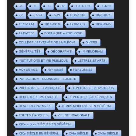
- A
- B
- C
- D
- E-F-G-H-K
- L-M-N
- P
- R-S-T
- V-W
1815-1848
1848-1871
1871-1914
1914-1918
1918-1939
1939-1945
1945-2000
BOTANIQUE – ZOOLOGIE
COLLÈGE / PRYTANÉE DE LA FLÈCHE
DIVERS
GÉNÉRALITÉS
GÉOGRAPHIE
IN MEMORIAM
INSTITUTIONS ET VIE PUBLIQUE
LETTRES ET ARTS
MOYEN ÂGE
Non classé
PERSONNES
POPULATION – ÉCONOMIE – SOCIÉTÉ
PRÉHISTOIRE ET ANTIQUITÉ
REPERTOIRE PAR AUTEURS
RÉPERTOIRE PAR SUJETS
RÉPERTOIRE PAR ÉPOQUES
RÉVOLUTION-EMPIRE
TEMPS MODERNES EN GÉNÉRAL
TOUTES ÉPOQUES
VIE INTERNATIONALE
XIXe et XXe SIÈCLES EN GÉNÉRAL
XIXe SIÈCLE EN GÉNÉRAL
XVIe SIÈCLE
XVIIe SIÈCLE