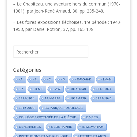
– Le Chapiteau, une aventure hors du commun (1970-
1981), par Jean-René Arnaud, 30, pp. 235-248.
– Les foires-expositions fléchoises, 1re période : 1940-
1953, par Daniel Potron, 37, pp. 165-178.
Catégories
- A
- B
- C
- D
- E-F-G-H-K
- L-M-N
- P
- R-S-T
- V-W
1815-1848
1848-1871
1871-1914
1914-1918
1918-1939
1939-1945
1945-2000
BOTANIQUE – ZOOLOGIE
COLLÈGE / PRYTANÉE DE LA FLÈCHE
DIVERS
GÉNÉRALITÉS
GÉOGRAPHIE
IN MEMORIAM
INSTITUTIONS ET VIE PUBLIQUE
LETTRES ET ARTS