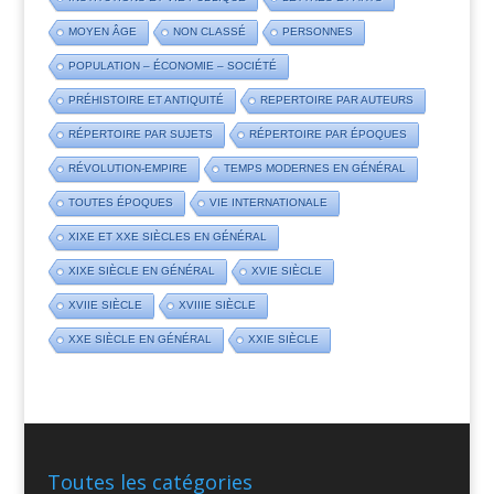
MOYEN ÂGE
NON CLASSÉ
PERSONNES
POPULATION – ÉCONOMIE – SOCIÉTÉ
PRÉHISTOIRE ET ANTIQUITÉ
REPERTOIRE PAR AUTEURS
RÉPERTOIRE PAR SUJETS
RÉPERTOIRE PAR ÉPOQUES
RÉVOLUTION-EMPIRE
TEMPS MODERNES EN GÉNÉRAL
TOUTES ÉPOQUES
VIE INTERNATIONALE
XIXE ET XXE SIÈCLES EN GÉNÉRAL
XIXE SIÈCLE EN GÉNÉRAL
XVIE SIÈCLE
XVIIE SIÈCLE
XVIIIE SIÈCLE
XXE SIÈCLE EN GÉNÉRAL
XXIE SIÈCLE
Toutes les catégories