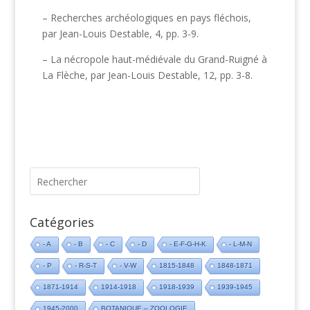
– Recherches archéologiques en pays fléchois,
par Jean-Louis Destable, 4, pp. 3-9.
– La nécropole haut-médiévale du Grand-Ruigné à
La Flèche, par Jean-Louis Destable, 12, pp. 3-8.
Catégories
- A
- B
- C
- D
- E-F-G-H-K
- L-M-N
- P
- R-S-T
- V-W
1815-1848
1848-1871
1871-1914
1914-1918
1918-1939
1939-1945
1945-2000
BOTANIQUE – ZOOLOGIE