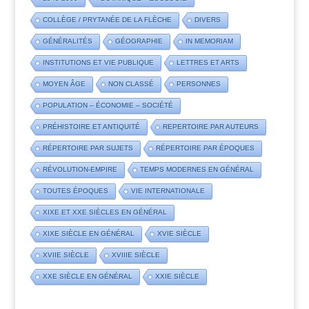
COLLÈGE / PRYTANÉE DE LA FLÈCHE
DIVERS
GÉNÉRALITÉS
GÉOGRAPHIE
IN MEMORIAM
INSTITUTIONS ET VIE PUBLIQUE
LETTRES ET ARTS
MOYEN ÂGE
NON CLASSÉ
PERSONNES
POPULATION – ÉCONOMIE – SOCIÉTÉ
PRÉHISTOIRE ET ANTIQUITÉ
REPERTOIRE PAR AUTEURS
RÉPERTOIRE PAR SUJETS
RÉPERTOIRE PAR ÉPOQUES
RÉVOLUTION-EMPIRE
TEMPS MODERNES EN GÉNÉRAL
TOUTES ÉPOQUES
VIE INTERNATIONALE
XIXE ET XXE SIÈCLES EN GÉNÉRAL
XIXE SIÈCLE EN GÉNÉRAL
XVIE SIÈCLE
XVIIE SIÈCLE
XVIIIE SIÈCLE
XXE SIÈCLE EN GÉNÉRAL
XXIE SIÈCLE