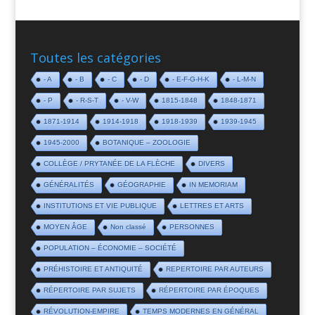
Toutes les catégories
- A
- B
- C
- D
- E-F-G-H-K
- L-M-N
- P
- R-S-T
- V-W
1815-1848
1848-1871
1871-1914
1914-1918
1918-1939
1939-1945
1945-2000
BOTANIQUE – ZOOLOGIE
COLLÈGE / PRYTANÉE DE LA FLÈCHE
DIVERS
GÉNÉRALITÉS
GÉOGRAPHIE
IN MEMORIAM
INSTITUTIONS ET VIE PUBLIQUE
LETTRES ET ARTS
MOYEN ÂGE
Non classé
PERSONNES
POPULATION – ÉCONOMIE – SOCIÉTÉ
PRÉHISTOIRE ET ANTIQUITÉ
REPERTOIRE PAR AUTEURS
RÉPERTOIRE PAR SUJETS
RÉPERTOIRE PAR ÉPOQUES
RÉVOLUTION-EMPIRE
TEMPS MODERNES EN GÉNÉRAL