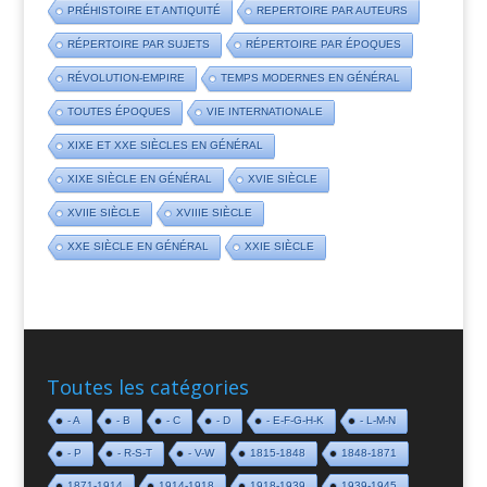
PRÉHISTOIRE ET ANTIQUITÉ
REPERTOIRE PAR AUTEURS
RÉPERTOIRE PAR SUJETS
RÉPERTOIRE PAR ÉPOQUES
RÉVOLUTION-EMPIRE
TEMPS MODERNES EN GÉNÉRAL
TOUTES ÉPOQUES
VIE INTERNATIONALE
XIXE ET XXE SIÈCLES EN GÉNÉRAL
XIXE SIÈCLE EN GÉNÉRAL
XVIE SIÈCLE
XVIIE SIÈCLE
XVIIIE SIÈCLE
XXE SIÈCLE EN GÉNÉRAL
XXIE SIÈCLE
Toutes les catégories
- A
- B
- C
- D
- E-F-G-H-K
- L-M-N
- P
- R-S-T
- V-W
1815-1848
1848-1871
1871-1914
1914-1918
1918-1939
1939-1945