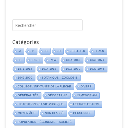
Catégories
- A
- B
- C
- D
- E-F-G-H-K
- L-M-N
- P
- R-S-T
- V-W
1815-1848
1848-1871
1871-1914
1914-1918
1918-1939
1939-1945
1945-2000
BOTANIQUE – ZOOLOGIE
COLLÈGE / PRYTANÉE DE LA FLÈCHE
DIVERS
GÉNÉRALITÉS
GÉOGRAPHIE
IN MEMORIAM
INSTITUTIONS ET VIE PUBLIQUE
LETTRES ET ARTS
MOYEN ÂGE
NON CLASSÉ
PERSONNES
POPULATION – ÉCONOMIE – SOCIÉTÉ