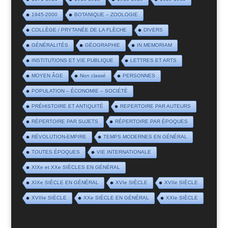
1945-2000
BOTANIQUE – ZOOLOGIE
COLLÈGE / PRYTANÉE DE LA FLÈCHE
DIVERS
GÉNÉRALITÉS
GÉOGRAPHIE
IN MEMORIAM
INSTITUTIONS ET VIE PUBLIQUE
LETTRES ET ARTS
MOYEN ÂGE
Non classé
PERSONNES
POPULATION – ÉCONOMIE – SOCIÉTÉ
PRÉHISTOIRE ET ANTIQUITÉ
REPERTOIRE PAR AUTEURS
RÉPERTOIRE PAR SUJETS
RÉPERTOIRE PAR ÉPOQUES
RÉVOLUTION-EMPIRE
TEMPS MODERNES EN GÉNÉRAL
TOUTES ÉPOQUES
VIE INTERNATIONALE
XIXe et XXe SIÈCLES EN GÉNÉRAL
XIXe SIÈCLE EN GÉNÉRAL
XVIe SIÈCLE
XVIIe SIÈCLE
XVIIIe SIÈCLE
XXe SIÈCLE EN GÉNÉRAL
XXIe SIÈCLE